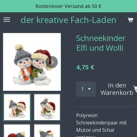
Kostenloser Versand ab 50 €
Zum
Hauptinhalt
der kreative Fach-Laden
springen
Schneekinder
Elfi und Wolli
4,75 €
In den
Warenkorb
Polyresin
Schneekinderpaar mit
Mütze und Schal