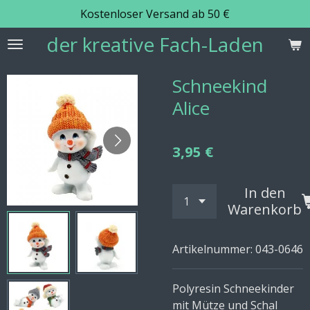
Kostenloser Versand ab 50 €
Zum
Hauptinhalt
der kreative Fach-Laden
springen
Schneekind
Alice
3,95 €
In den
Warenkorb
Artikelnummer:
043-0646
Polyresin Schneekinder
mit Mütze und Schal